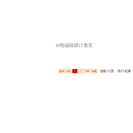
kf电磁隔膜计量泵
|<<
<<
1
2
>>
>>|
当前
1
/
2
页 共
17
记录
公司概况
产品服务