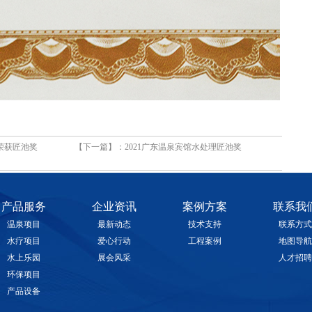
目荣获匠池奖
【下一篇】：
2021广东温泉宾馆水处理匠池奖
产品服务
企业资讯
案例方案
联系我
温泉项目
最新动态
技术支持
联系方式
水疗项目
爱心行动
工程案例
地图导航
水上乐园
展会风采
人才招聘
环保项目
产品设备